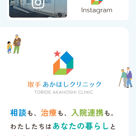
相談
治療
入院連携
も、
も、
も。
あなたの暮らし
わたしたちは
と